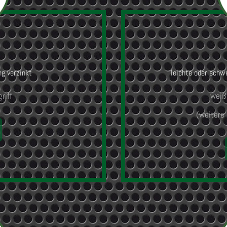
ng verzinkt
leichte oder schw
riff
weiß,
(weitere