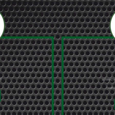
ff
schwarz mi
(weite