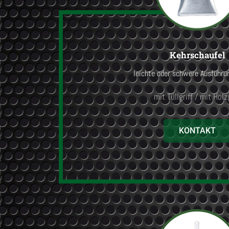
Kehrschaufel
leichte oder schwere Ausführu
mit Tüllgriff / mit Holzg
KONTAKT