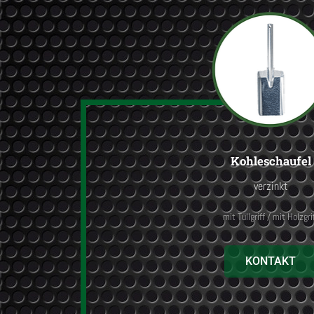
Kohleschaufel
verzinkt
mit Tüllgriff / mit Holzgri
KONTAKT