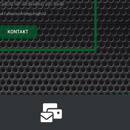
 gelb,lila, hell- und dunkelblau, grün, mandel
re Farben auf Anfrage möglich)
KONTAKT