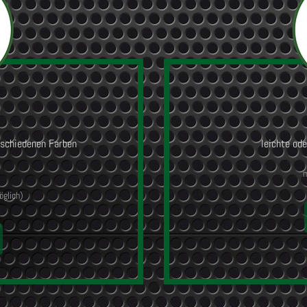
rschiedenen Farben
leichte od
m
öglich)