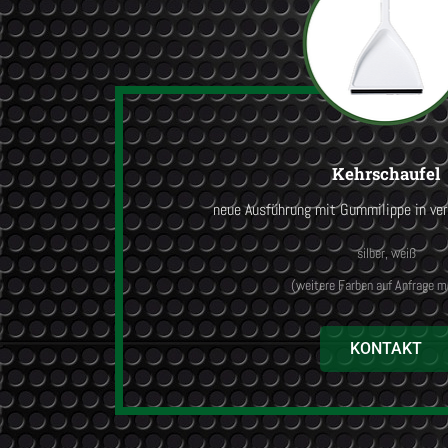
Kehrschaufel
neue Ausführung mit Gummilippe in ve
silber, weiß
(weitere Farben auf Anfrage m
KONTAKT