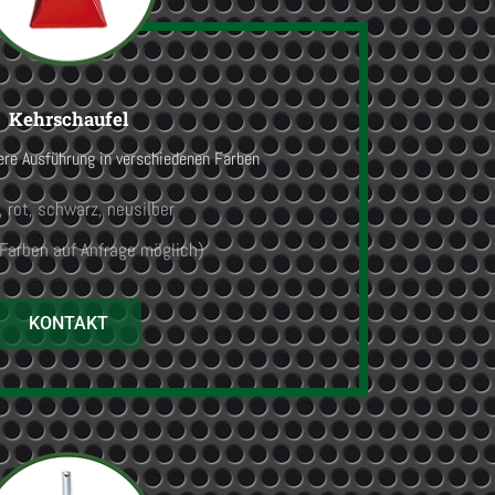
Kehrschaufel
ere Ausführung in verschiedenen Farben
 rot, schwarz, neusilber
 Farben auf Anfrage möglich)
KONTAKT