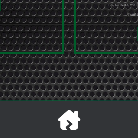
rot, schwarz, weiß,
(weite