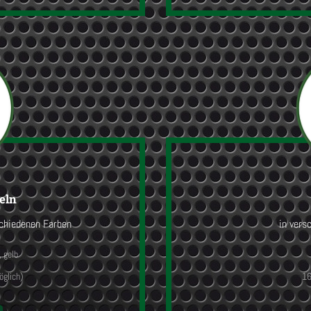
eln
schiedenen Farben
in vers
, gelb
öglich)
16