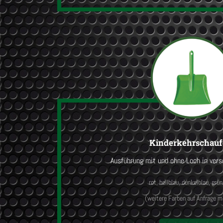
Kinderkehrschauf
Ausführung mit und ohne Loch in ver
rot, hellblau, dunkelblau, grün
(weitere Farben auf Anfrage m