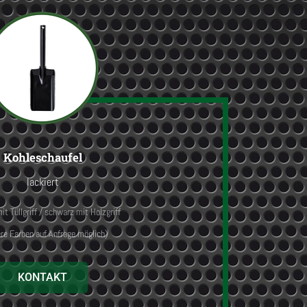
Kohleschaufel
lackiert
t Tüllgriff / schwarz mit Holzgriff
re Farben auf Anfrage möglich)
KONTAKT